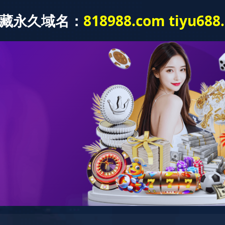
82728666-0
网站KAIYUN.COM·开云「中国」官方网站
KAIYUN.COM·开云「中国」官方网站
人