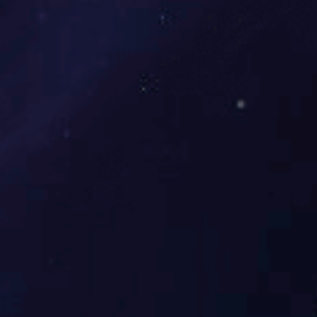
产品中心
PRODUCT